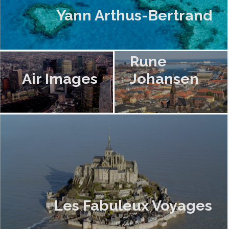
Yann Arthus-Bertrand
Rune
Air Images
Johansen
Les Fabuleux Voyages