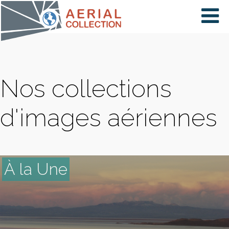
×
VIDÉOS
Nos collections
PAYS
d'images aériennes
CARTE
À la Une
COLLECTIONS