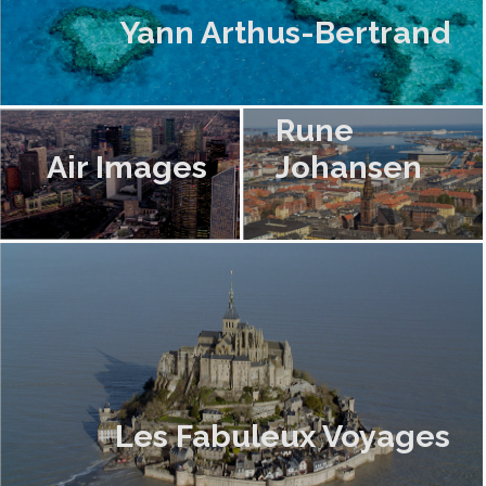
Yann Arthus-Bertrand
Rune
Air Images
Johansen
Les Fabuleux Voyages