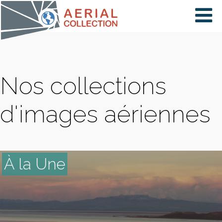
×
VIDÉOS
Nos collections
PAYS
d'images aériennes
CARTE
À la Une
COLLECTIONS