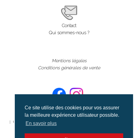
Contact
Qui sommes-nous ?
Mentions légales
Conditions générales de vente
Ce site utilise des cookies pour vos assurer
la meilleure expérience utilisateur possible.
©aerialcollection marque déposée 2024
| tous droits réservés | aerialcollection.fr banque d'images
En savoir plus
aériennes et documentaires video et cinéma |