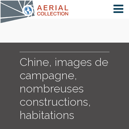
×
VIDÉOS
PAYS
Chine, images de
campagne,
CARTE
nombreuses
constructions,
COLLECTIONS
habitations