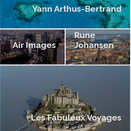
Yann Arthus-Bertrand
Rune
Air Images
Johansen
Les Fabuleux Voyages