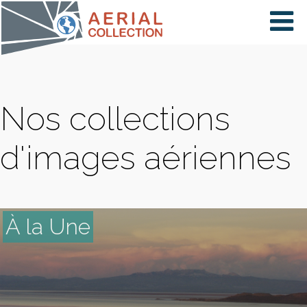
×
VIDÉOS
Nos collections
PAYS
d'images aériennes
CARTE
À la Une
COLLECTIONS