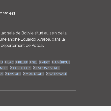
LOGIN
0
M001443
ENGLISH
lac salé de Bolivie situé au sein de la
aune andine Eduardo Avaroa, dans la
, département de Potosí.
AU
LAC
RELIEF
SEL
VERT
AMÉRIQUE
NDES
CORDILLÈRE
LAGUNA VERDE
UE
LAGUNE
MONTAGNE
NATIONALE