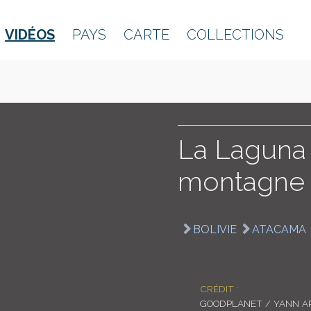
VIDÉOS
PAYS
CARTE
COLLECTIONS
La Laguna 
montagne
BOLIVIE
ATACAMA
CRÉDIT :
GOODPLANET / YANN A