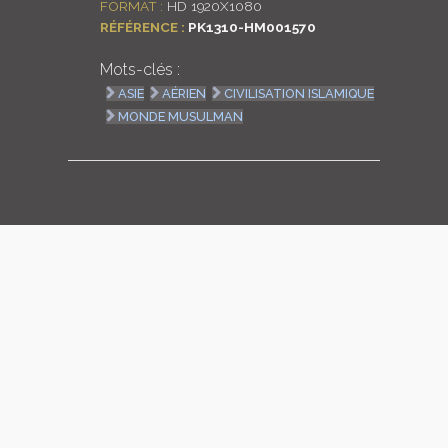
FORMAT :
HD 1920X1080
RÉFÉRENCE :
PK1310-HM001570
LOGIN
Mots-clés :
ENGLISH
ASIE
AÉRIEN
CIVILISATION ISLAMIQUE
MONDE MUSULMAN