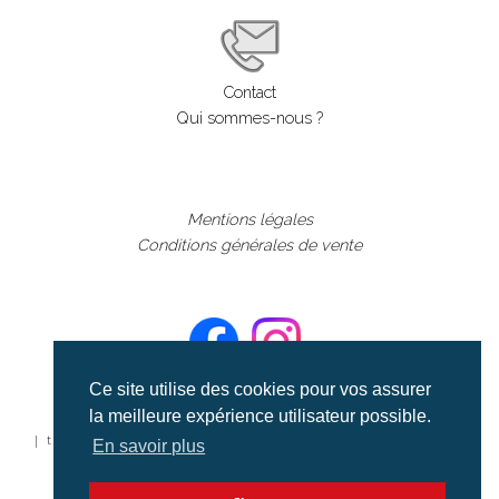
Contact
Qui sommes-nous ?
Mentions légales
Conditions générales de vente
Ce site utilise des cookies pour vos assurer
la meilleure expérience utilisateur possible.
©aerialcollection marque déposée 2024
| tous droits réservés | aerialcollection.fr banque d'images
En savoir plus
aériennes et documentaires video et cinéma |