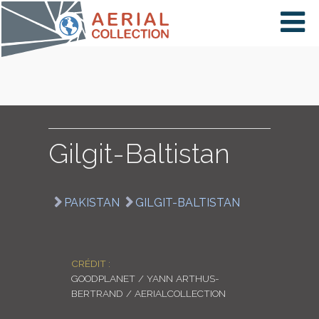
×
VIDÉOS
PAYS
Gilgit-Baltistan
CARTE
PAKISTAN
GILGIT-BALTISTAN
COLLECTIONS
CRÉDIT :
GOODPLANET / YANN ARTHUS-
BERTRAND / AERIALCOLLECTION