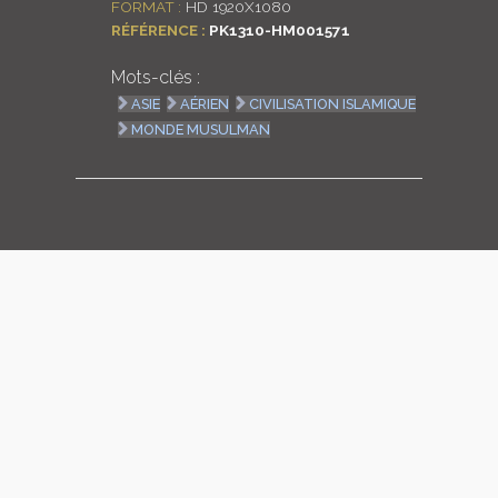
FORMAT :
HD 1920X1080
RÉFÉRENCE :
PK1310-HM001571
LOGIN
Mots-clés :
ENGLISH
ASIE
AÉRIEN
CIVILISATION ISLAMIQUE
MONDE MUSULMAN