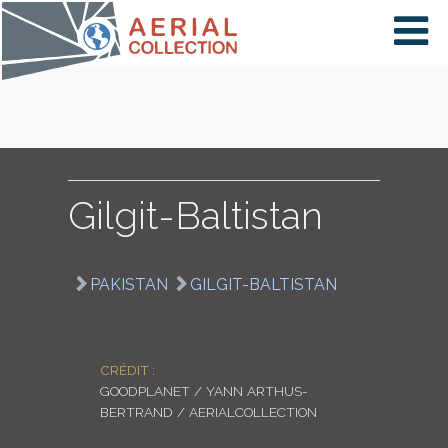
×
VIDÉOS
PAYS
Gilgit-Baltistan
CARTE
PAKISTAN
GILGIT-BALTISTAN
COLLECTIONS
CRÉDIT :
GOODPLANET / YANN ARTHUS-
BERTRAND / AERIALCOLLECTION