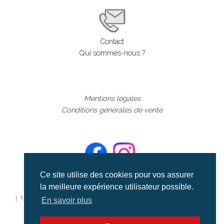
Contact
Qui sommes-nous ?
Mentions légales
Conditions générales de vente
Ce site utilise des cookies pour vos assurer
la meilleure expérience utilisateur possible.
©aerialcollection marque déposée 2024
| tous droits réservés | aerialcollection.fr banque d'images
En savoir plus
aériennes et documentaires video et cinéma |