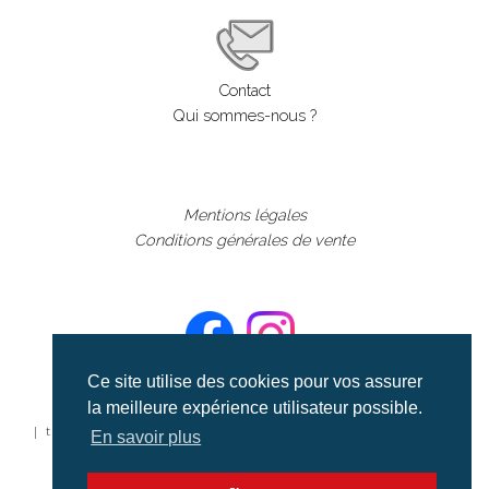
Contact
Qui sommes-nous ?
Mentions légales
Conditions générales de vente
Ce site utilise des cookies pour vos assurer
la meilleure expérience utilisateur possible.
©aerialcollection marque déposée 2024
| tous droits réservés | aerialcollection.fr banque d'images
En savoir plus
aériennes et documentaires video et cinéma |