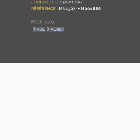
FORMAT :
HD 1920X1080
RÉFÉRENCE :
MN1307-HM001686
LOGIN
Mots-clés :
ENGLISH
ASIE
AÉRIEN