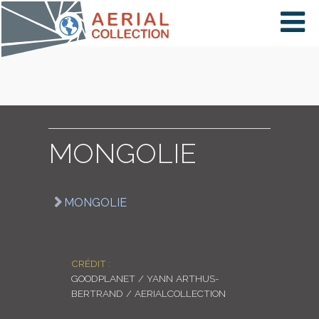
×
VIDÉOS
PAYS
MONGOLIE
CARTE
MONGOLIE
COLLECTIONS
CRÉDIT :
GOODPLANET / YANN ARTHUS-
BERTRAND / AERIALCOLLECTION