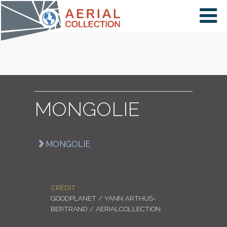
×
VIDÉOS
PAYS
MONGOLIE
CARTE
MONGOLIE
COLLECTIONS
CRÉDIT :
GOODPLANET / YANN ARTHUS-
BERTRAND / AERIALCOLLECTION