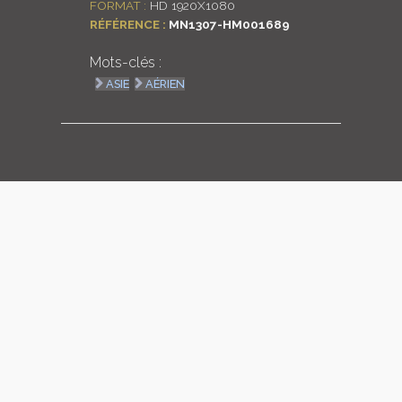
FORMAT :
HD 1920X1080
RÉFÉRENCE :
MN1307-HM001689
LOGIN
Mots-clés :
ENGLISH
ASIE
AÉRIEN