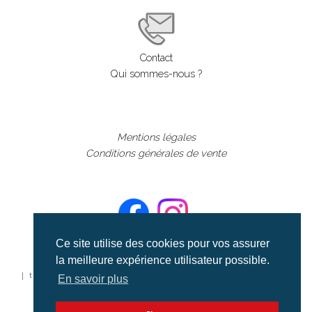
Contact
Qui sommes-nous ?
Mentions légales
Conditions générales de vente
Ce site utilise des cookies pour vos assurer
la meilleure expérience utilisateur possible.
©aerialcollection marque déposée 2024
| tous droits réservés | aerialcollection.fr banque d'images
En savoir plus
aériennes et documentaires video et cinéma |