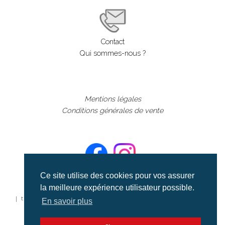
Contact
Qui sommes-nous ?
Mentions légales
Conditions générales de vente
Ce site utilise des cookies pour vos assurer
la meilleure expérience utilisateur possible.
©aerialcollection marque déposée 2024
| tous droits réservés | aerialcollection.fr banque d'images
En savoir plus
aériennes et documentaires video et cinéma |