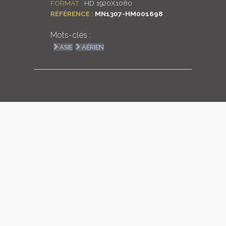
FORMAT :
HD 1920X1080
RÉFÉRENCE :
MN1307-HM001698
LOGIN
Mots-clés :
ENGLISH
ASIE
AÉRIEN