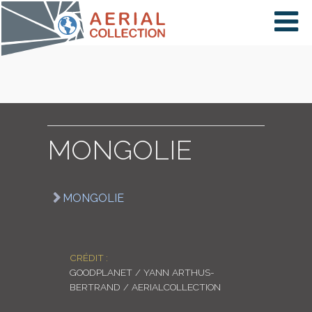
×
VIDÉOS
PAYS
MONGOLIE
CARTE
MONGOLIE
COLLECTIONS
CRÉDIT :
GOODPLANET / YANN ARTHUS-
BERTRAND / AERIALCOLLECTION