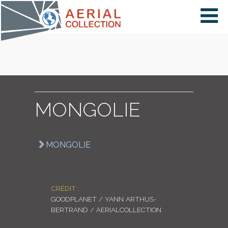
×
VIDÉOS
PAYS
MONGOLIE
CARTE
MONGOLIE
COLLECTIONS
CRÉDIT :
GOODPLANET / YANN ARTHUS-
BERTRAND / AERIALCOLLECTION