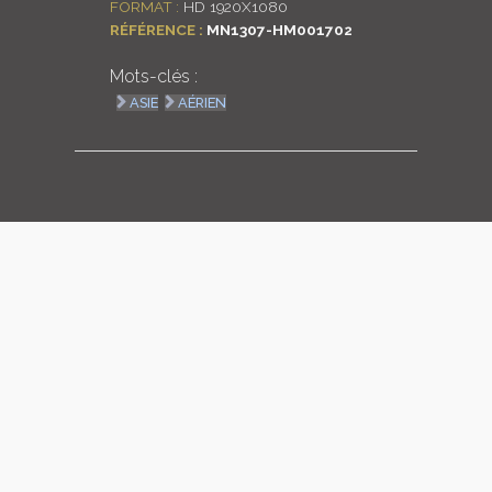
FORMAT :
HD 1920X1080
RÉFÉRENCE :
MN1307-HM001702
LOGIN
Mots-clés :
ENGLISH
ASIE
AÉRIEN