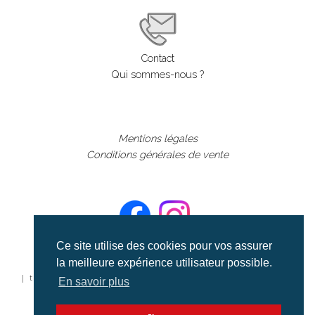
Contact
Qui sommes-nous ?
Mentions légales
Conditions générales de vente
Ce site utilise des cookies pour vos assurer
la meilleure expérience utilisateur possible.
©aerialcollection marque déposée 2024
| tous droits réservés | aerialcollection.fr banque d'images
En savoir plus
aériennes et documentaires video et cinéma |