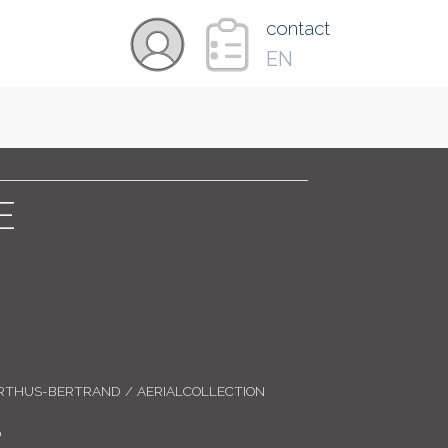
×
contact
EN
VIDÉOS
PAYS
E
CARTE
COLLECTIONS
RTHUS-BERTRAND / AERIALCOLLECTION
0