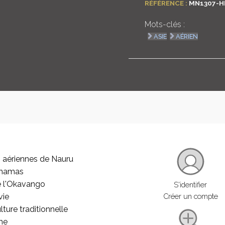
RÉFÉRENCE :
MN1307-H
Mots-clés :
ASIE
AÉRIEN
 aériennes de Nauru
ahamas
e l'Okavango
S'identifier
vie
Créer un compte
lture traditionnelle
he