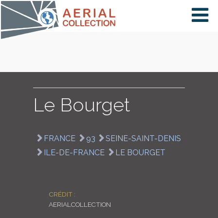
×
VIDÉOS
PAYS
Le Bourget
CARTE
FRANCE
93
SEINE-SAINT-DENIS
ILE-DE-FRANCE
LE BOURGET
COLLECTIONS
CRÉDIT :
AERIALCOLLECTION