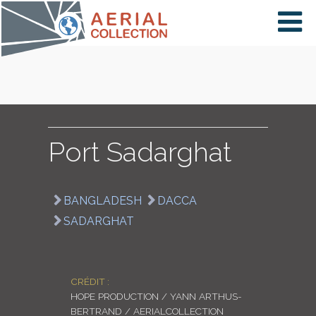
×
VIDÉOS
PAYS
Port Sadarghat
CARTE
BANGLADESH
DACCA
SADARGHAT
COLLECTIONS
CRÉDIT :
HOPE PRODUCTION / YANN ARTHUS-
BERTRAND / AERIALCOLLECTION