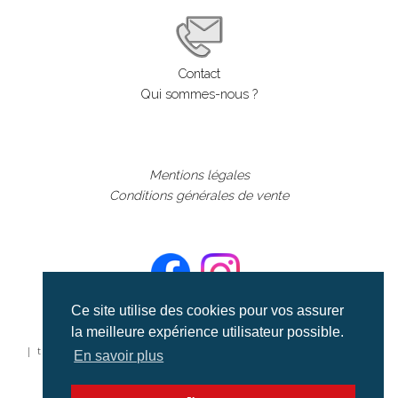
Contact
Qui sommes-nous ?
Mentions légales
Conditions générales de vente
Ce site utilise des cookies pour vos assurer
la meilleure expérience utilisateur possible.
©aerialcollection marque déposée 2024
| tous droits réservés | aerialcollection.fr banque d'images
En savoir plus
aériennes et documentaires video et cinéma |