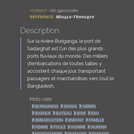
LOGIN
FORMAT :
HD 1920X1080
RÉFÉRENCE :
BD1510-TR001970
ENGLISH
Description
Sur la rivière Buriganga, le port de
Sadarghat est l'un des plus grands
ports fluviaux du monde. Des milliers
d'embarcations de toutes tailles y
accostent chaque jour, transportant
passagers et marchandises vers tout le
Bangladesh.
Mots-clés :
BURIGANGA
DHAKA
AÉRIEN
BARQUE
BATEAU
BOIS
EAU
EMBARCATION
ENFANT
FAMILLE
FEMME
FOULE
HOMME
HUMAIN
MARCHANDISE
PASSAGER
PAYSAGE