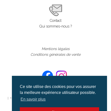
Contact
Qui sommes-nous ?
Mentions légales
Conditions générales de vente
Ce site utilise des cookies pour vos assurer
la meilleure expérience utilisateur possible.
©aerialcollection marque déposée 2024
| tous droits réservés | aerialcollection.fr banque d'images
En savoir plus
aériennes et documentaires video et cinéma |