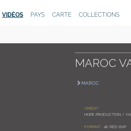
VIDÉOS
PAYS
CARTE
COLLECTIONS
MAROC VA
MAROC
CRÉDIT :
HOPE PRODUCTION / Y
FORMAT :
4K RED 60P