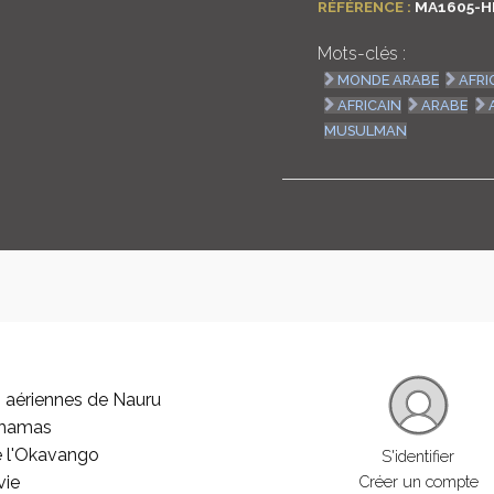
RÉFÉRENCE :
MA1605-H
Mots-clés :
MONDE ARABE
AFRI
AFRICAIN
ARABE
MUSULMAN
 aériennes de Nauru
ahamas
e l'Okavango
S'identifier
vie
Créer un compte