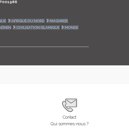
P001986
LOGIN
QUE
AFRIQUE DU NORD
MAGHREB
ENGLISH
AÉRIEN
CIVILISATION ISLAMIQUE
MONDE
Contact
Qui sommes-nous ?