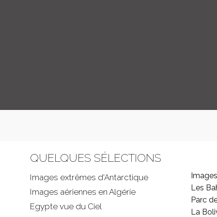
QUELQUES SÉLECTIONS
Images
Images extrêmes d'
Antarctique
Les B
Images aériennes en Algérie
Parc d
Egypte vue du Ciel
La Boli