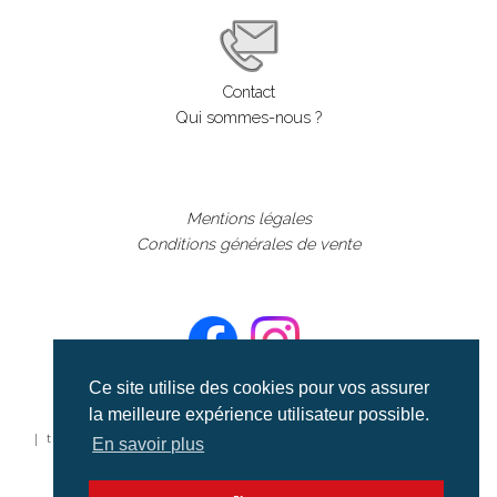
Contact
Qui sommes-nous ?
Mentions légales
Conditions générales de vente
Ce site utilise des cookies pour vos assurer
la meilleure expérience utilisateur possible.
©aerialcollection marque déposée 2024
| tous droits réservés | aerialcollection.fr banque d'images
En savoir plus
aériennes et documentaires video et cinéma |