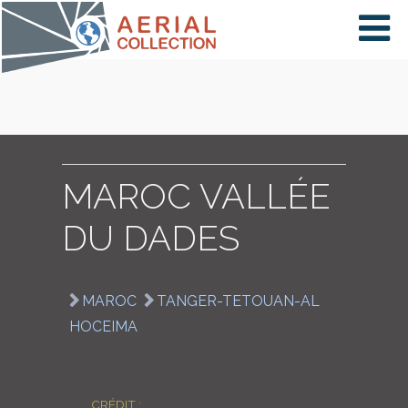
×
VIDÉOS
PAYS
MAROC VALLÉE
DU DADES
CARTE
MAROC
TANGER-TETOUAN-AL
COLLECTIONS
HOCEIMA
CRÉDIT :