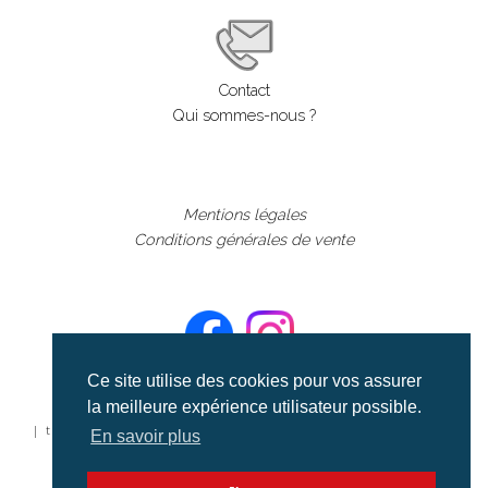
Contact
Qui sommes-nous ?
Mentions légales
Conditions générales de vente
Ce site utilise des cookies pour vos assurer
la meilleure expérience utilisateur possible.
©aerialcollection marque déposée 2024
| tous droits réservés | aerialcollection.fr banque d'images
En savoir plus
aériennes et documentaires video et cinéma |