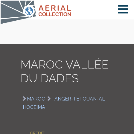
×
VIDÉOS
PAYS
MAROC VALLÉE
DU DADES
CARTE
MAROC
TANGER-TETOUAN-AL
COLLECTIONS
HOCEIMA
CRÉDIT :