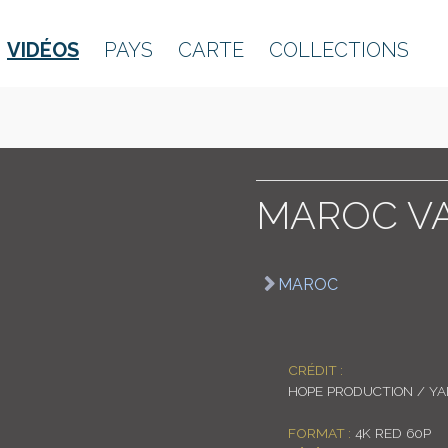
VIDÉOS
PAYS
CARTE
COLLECTIONS
MAROC VA
MAROC
CRÉDIT :
HOPE PRODUCTION / Y
FORMAT :
4K RED 60P