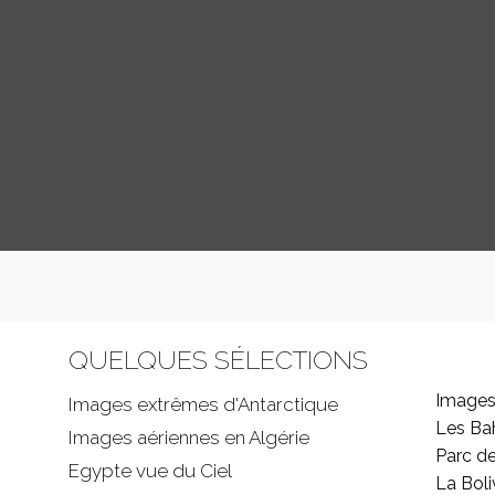
QUELQUES SÉLECTIONS
Images
Images extrêmes d'
Antarctique
Les B
Images aériennes en Algérie
Parc d
Egypte vue du Ciel
La Boli