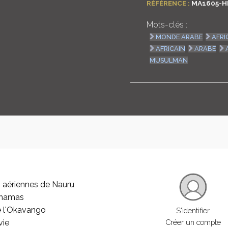
RÉFÉRENCE :
MA1605-H
Mots-clés :
MONDE ARABE
AFRI
AFRICAIN
ARABE
MUSULMAN
 aériennes de Nauru
ahamas
e l'Okavango
S'identifier
vie
Créer un compte