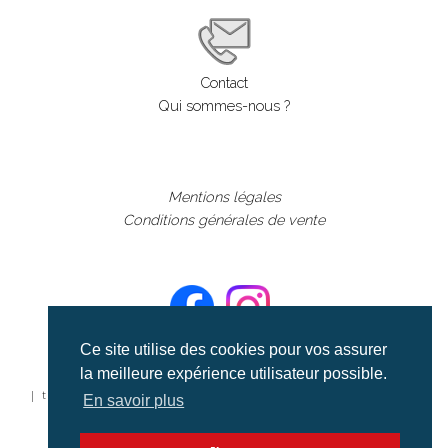
Contact
Qui sommes-nous ?
Mentions légales
Conditions générales de vente
Ce site utilise des cookies pour vos assurer
la meilleure expérience utilisateur possible.
©aerialcollection marque déposée 2024
| tous droits réservés | aerialcollection.fr banque d'images
En savoir plus
aériennes et documentaires video et cinéma |