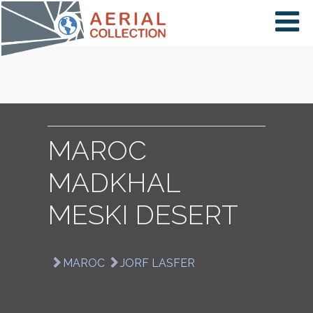
×
VIDÉOS
PAYS
MAROC
MADKHAL
CARTE
MESKI DESERT
COLLECTIONS
MAROC
JORF LASFER