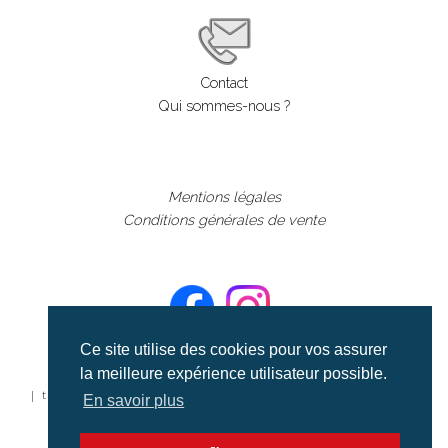
Contact
Qui sommes-nous ?
Mentions légales
Conditions générales de vente
Ce site utilise des cookies pour vos assurer
la meilleure expérience utilisateur possible.
©aerialcollection marque déposée 2024
| tous droits réservés | aerialcollection.fr banque d'images
En savoir plus
aériennes et documentaires video et cinéma |