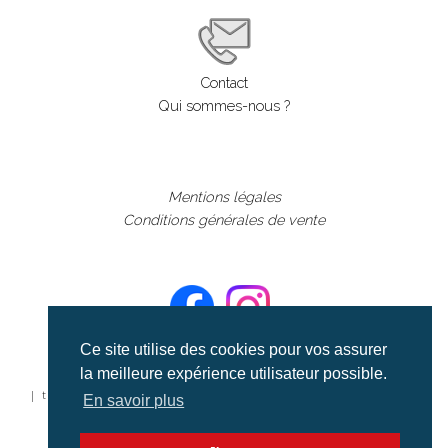
Contact
Qui sommes-nous ?
Mentions légales
Conditions générales de vente
Ce site utilise des cookies pour vos assurer
la meilleure expérience utilisateur possible.
©aerialcollection marque déposée 2024
| tous droits réservés | aerialcollection.fr banque d'images
En savoir plus
aériennes et documentaires video et cinéma |