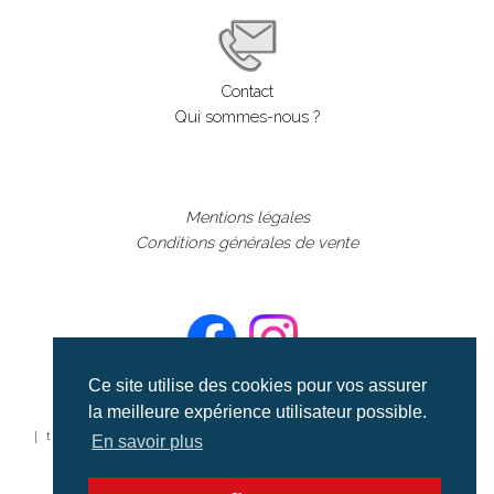
Contact
Qui sommes-nous ?
Mentions légales
Conditions générales de vente
Ce site utilise des cookies pour vos assurer
la meilleure expérience utilisateur possible.
©aerialcollection marque déposée 2024
| tous droits réservés | aerialcollection.fr banque d'images
En savoir plus
aériennes et documentaires video et cinéma |