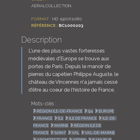
AERIALCOLLECTION
LOGIN
FORMAT :
HD 1920X1080
ENGLISH
RÉFÉRENCE :
BC1000203
Description
L'une des plus vastes forteresses
médiévales d'Europe se trouve aux
portes de Paris. Depuis le manoir de
pierres du capétien Philippe Auguste, le
château de Vincennes n'a jamais cessé
d'être au coeur de l'histoire de France.
Mots-clés :
RÉGION ILE-DE-FRANCE
94
EUROPE
FRANCE
ÎLE
ILE DE FRANCE
ILE-DE-
FRANCE
MARNE
RÉGION ILE DE
FRANCE
SAINT
VAL
VAL-DE-MARNE
ARCHITECTURE
AÉRIEN
BANLIEUE