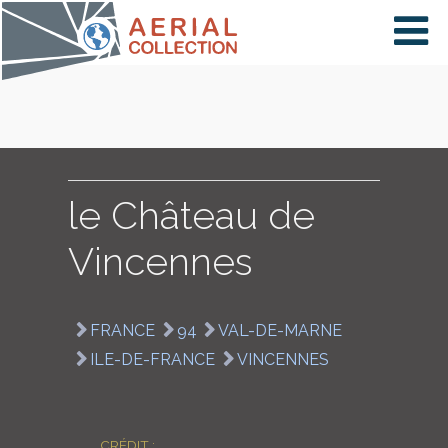
×
VIDÉOS
PAYS
le Château de
Vincennes
CARTE
FRANCE
94
VAL-DE-MARNE
COLLECTIONS
ILE-DE-FRANCE
VINCENNES
CRÉDIT :