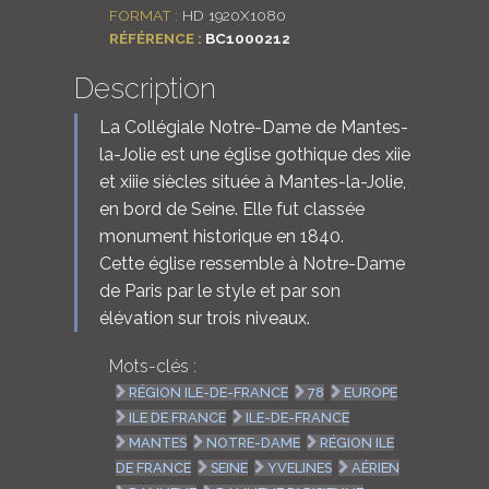
FORMAT :
HD 1920X1080
LOGIN
RÉFÉRENCE :
BC1000212
Description
ENGLISH
La Collégiale Notre-Dame de Mantes-
la-Jolie est une église gothique des xiie
et xiiie siècles située à Mantes-la-Jolie,
en bord de Seine. Elle fut classée
monument historique en 1840.
Cette église ressemble à Notre-Dame
de Paris par le style et par son
élévation sur trois niveaux.
Mots-clés :
RÉGION ILE-DE-FRANCE
78
EUROPE
ILE DE FRANCE
ILE-DE-FRANCE
MANTES
NOTRE-DAME
RÉGION ILE
DE FRANCE
SEINE
YVELINES
AÉRIEN