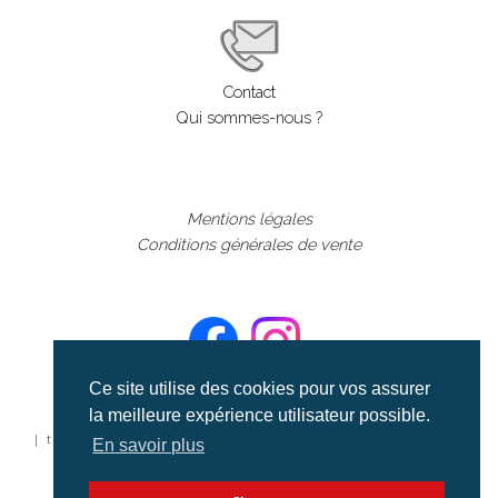
Contact
Qui sommes-nous ?
Mentions légales
Conditions générales de vente
Ce site utilise des cookies pour vos assurer
la meilleure expérience utilisateur possible.
©aerialcollection marque déposée 2024
| tous droits réservés | aerialcollection.fr banque d'images
En savoir plus
aériennes et documentaires video et cinéma |