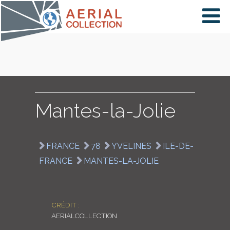
×
VIDÉOS
PAYS
Mantes-la-Jolie
CARTE
FRANCE
78
YVELINES
ILE-DE-
FRANCE
MANTES-LA-JOLIE
COLLECTIONS
CRÉDIT :
AERIALCOLLECTION