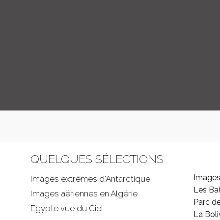
QUELQUES SÉLECTIONS
Images
Images extrêmes d'
Antarctique
Les B
Images aériennes en Algérie
Parc d
Egypte vue du Ciel
La Boli