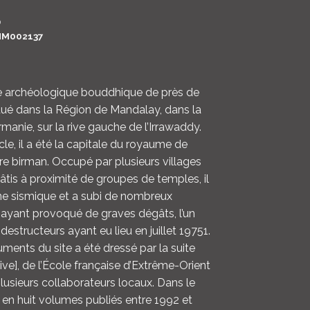
LOGIN
0
M002137
ENGLISH
te archéologique bouddhique de près de
itué dans la Région de Mandalay, dans la
rmanie, sur la rive gauche de l’Irrawaddy.
iècle, il a été la capitale du royaume de
re birman. Occupé par plusieurs villages
is à proximité de groupes de temples, il
ne sismique et a subi de nombreux
ayant provoqué de graves dégâts, l’un
destructeurs ayant eu lieu en juillet 19751.
ments du site a été dressé par la suite
hive], de l’École française d’Extrême-Orient
lusieurs collaborateurs locaux. Dans le
 en huit volumes publiés entre 1992 et