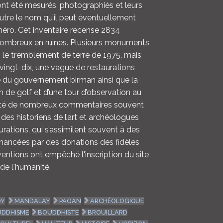
nt été mesurés, photographiés et leurs
outre le nom qu’il peut éventuellement
méro. Cet inventaire recense 2834
ombreux en ruines. Plusieurs monuments
s le tremblement de terre de 1975, mais
vingt-dix, une vague de restaurations
de du gouvernement birman ainsi que la
in de golf et d’une tour d’observation au
scité de nombreux commentaires souvent
t des historiens de l’art et archéologues
rations, qui s’assimilent souvent à des
financées par des donations des fidèles
entions ont empêché l'inscription du site
de l'humanité.
DY
MANDALAY
PAGAN
ARCHÉOLOGIQUE
DDHISME
BOUDDHISTE
BROUILLARD