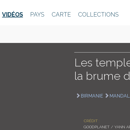
VIDÉOS
PAYS
CARTE
COLLECTIONS
Les templ
la brume d
BIRMANIE
MANDAL
CRÉDIT :
GOODPLANET / YANN A