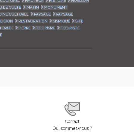
CULTUREL
HAUTEUR
HISTOIRE
HORIZON
EU DE CULTE
MATIN
MONUMENT
OINE CULTUREL
PAYSAGE
PAYSAGE
ELIGION
RESTAURATION
SISMIQUE
SITE
TEMPLE
TERRE
TOURISME
TOURISTE
E
Contact
Qui sommes-nous ?