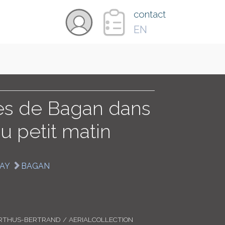
×
contact
EN
VIDÉOS
PAYS
es de Bagan dans
u petit matin
CARTE
AY
BAGAN
COLLECTIONS
RTHUS-BERTRAND / AERIALCOLLECTION