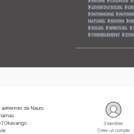
BRUME
COUPOLE
LEVER DU SOLEIL
LI
PATRIMOINE
PATRIM
NATUREL
RAYON
R
SOLEIL
SPIRITUEL
TREMBLEMENT
ZON
 aériennes de Nauru
ahamas
e l'Okavango
S'identifier
vie
Créer un compte