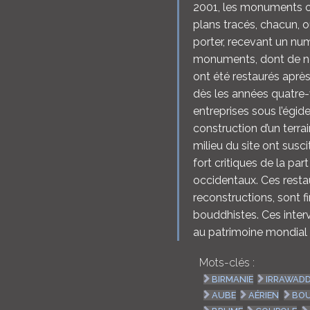
2001, les monuments o
plans tracés, chacun, 
porter, recevant un nu
monuments, dont de n
ont été restaurés aprè
dès les années quatre-
entreprises sous l’égi
construction d’un terra
milieu du site ont su
fort critiques de la par
occidentaux. Ces restau
reconstructions, sont 
bouddhistes. Ces interv
au patrimoine mondial 
Mots-clés :
BIRMANIE
IRRAWAD
AUBE
AÉRIEN
BOU