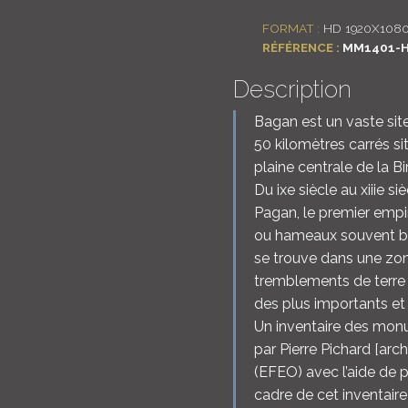
FORMAT :
HD 1920X108
RÉFÉRENCE :
MM1401-H
Description
Bagan est un vaste si
50 kilomètres carrés s
plaine centrale de la Bi
Du ixe siècle au xiiie s
Pagan, le premier empi
ou hameaux souvent bât
se trouve dans une zo
tremblements de terre 
des plus importants et 
Un inventaire des monu
par Pierre Pichard [arc
(EFEO) avec l’aide de p
cadre de cet inventaire