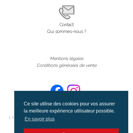
Contact
Qui sommes-nous ?
Mentions légales
Conditions générales de vente
Ce site utilise des cookies pour vos assurer
la meilleure expérience utilisateur possible.
©aerialcollection marque déposée 2024
| tous droits réservés | aerialcollection.fr banque d'images
En savoir plus
aériennes et documentaires video et cinéma |