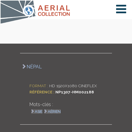
×
VIDÉOS
PAYS
NÉPAL
CARTE
FORMAT :
HD 1920X1080 CINEFLEX
RÉFÉRENCE :
NP1307-HM002188
COLLECTIONS
Mots-clés :
ASIE
AÉRIEN