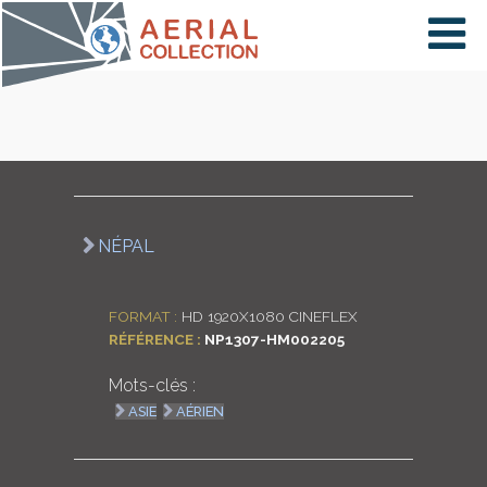
×
VIDÉOS
PAYS
NÉPAL
CARTE
FORMAT :
HD 1920X1080 CINEFLEX
RÉFÉRENCE :
NP1307-HM002205
COLLECTIONS
Mots-clés :
ASIE
AÉRIEN