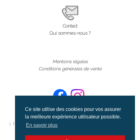
Contact
Qui sommes-nous ?
Mentions légales
Conditions générales de vente
Ce site utilise des cookies pour vos assurer
la meilleure expérience utilisateur possible.
©aerialcollection marque déposée 2024
| tous droits réservés | aerialcollection.fr banque d'images
En savoir plus
aériennes et documentaires video et cinéma |