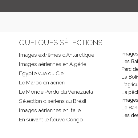
QUELQUES SÉLECTIONS
Images
Images extrêmes d'
Antarctique
Les B
Images aériennes en Algérie
Parc d
Egypte vue du Ciel
La Boli
Le Maroc en aérien
L'agricu
Le Monde Perdu du Venezuela
La pêc
Images 
Sélection d'aériens au Brésil
Le Ban
Images aériennes en Italie
Les de
En suivant le fleuve Congo