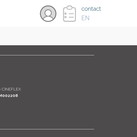
×
contact
EN
VIDÉOS
PAYS
CARTE
 CINEFLEX
M002208
COLLECTIONS