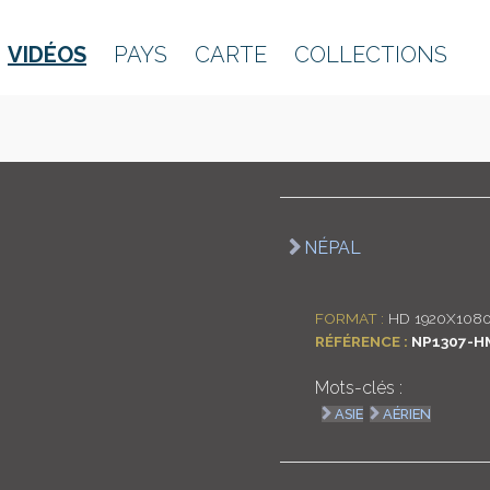
VIDÉOS
PAYS
CARTE
COLLECTIONS
NÉPAL
FORMAT :
HD 1920X1080
RÉFÉRENCE :
NP1307-H
Mots-clés :
ASIE
AÉRIEN