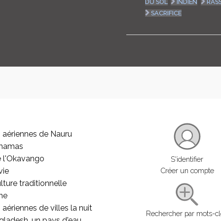
DU SOL
INDIEN
RAS
SACRIFICE
 aériennes de Nauru
ahamas
e l'Okavango
S'identifier
vie
Créer un compte
lture traditionnelle
he
aériennes de villes la nuit
Rechercher par mots-c
gladesh, un pays d'eau