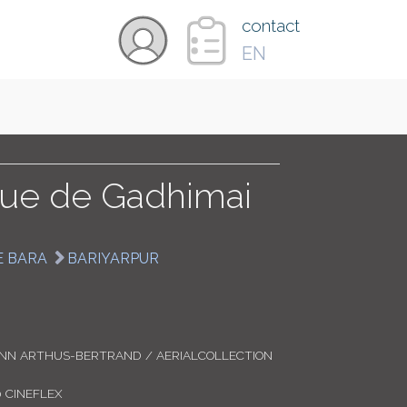
×
contact
EN
VIDÉOS
PAYS
oue de Gadhimai
CARTE
E BARA
BARIYARPUR
COLLECTIONS
ANN ARTHUS-BERTRAND / AERIALCOLLECTION
 CINEFLEX