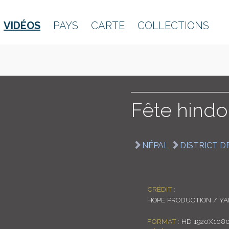
VIDÉOS
PAYS
CARTE
COLLECTIONS
Fête hind
NÉPAL
DISTRICT D
CRÉDIT :
HOPE PRODUCTION / Y
FORMAT :
HD 1920X1080