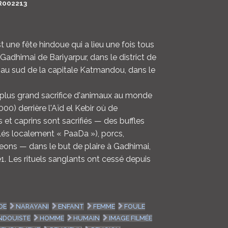
R002213
LOGIN
ENGLISH
 une fête hindoue qui a lieu une fois tous
Gadhimai de Bariyarpur, dans le district de
 au sud de la capitale Katmandou, dans le
u plus grand sacrifice d'animaux au monde
00) derrière l'Aïd el Kebir où de
et caprins sont sacrifiés — des buffles
lés localement « PaaDa »), porcs,
geons — dans le but de plaire à Gadhimai,
1. Les rituels sanglants ont cessé depuis
DE
NARAYANI
ENFANT
FEMME
FOULE
NDOUISTE
HOMME
HUMAIN
IMAGE FILMÉE