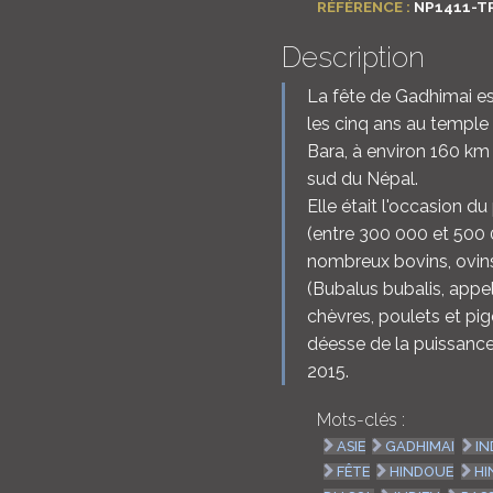
RÉFÉRENCE :
NP1411-T
Description
La fête de Gadhimai est
les cinq ans au temple 
Bara, à environ 160 km
sud du Népal.
Elle était l'occasion d
(entre 300 000 et 500 0
nombreux bovins, ovins 
(Bubalus bubalis, appe
chèvres, poulets et pi
déesse de la puissance
2015.
Mots-clés :
ASIE
GADHIMAI
IN
FÊTE
HINDOUE
HI