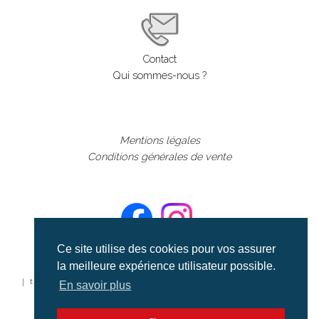
Contact
Qui sommes-nous ?
Mentions légales
Conditions générales de vente
Ce site utilise des cookies pour vos assurer
la meilleure expérience utilisateur possible.
©aerialcollection marque déposée 2024
| tous droits réservés | aerialcollection.fr banque d'images
En savoir plus
aériennes et documentaires video et cinéma |