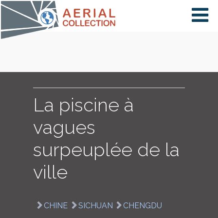
×
VIDÉOS
PAYS
La piscine à
vagues
CARTE
surpeuplée de la
ville
COLLECTIONS
CHINE
SICHUAN
CHENGDU