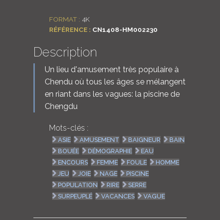
LOGIN
FORMAT :
4K
RÉFÉRENCE :
CN1408-HM002230
ENGLISH
Description
Un lieu d'amusement très populaire à
Chendu où tous les âges se mélangent
en riant dans les vagues: la piscine de
Chengdu
Mots-clés :
ASIE
AMUSEMENT
BAIGNEUR
BAIN
BOUÉE
DÉMOGRAPHIE
EAU
ENCOURS
FEMME
FOULE
HOMME
JEU
JOIE
NAGE
PISCINE
POPULATION
RIRE
SERRE
SURPEUPLÉ
VACANCES
VAGUE