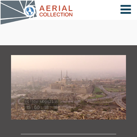
×
VIDÉOS
PAYS
CARTE
COLLECTIONS