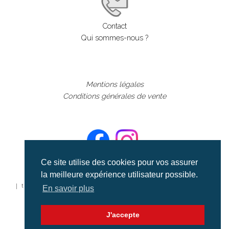
Contact
Qui sommes-nous ?
Mentions légales
Conditions générales de vente
Ce site utilise des cookies pour vos assurer
la meilleure expérience utilisateur possible.
©aerialcollection marque déposée 2024
| tous droits réservés | aerialcollection.fr banque d'images
En savoir plus
aériennes et documentaires video et cinéma |
J'accepte