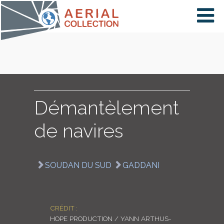
×
VIDÉOS
PAYS
Démantèlement
de navires
CARTE
SOUDAN DU SUD
GADDANI
COLLECTIONS
CRÉDIT :
HOPE PRODUCTION / YANN ARTHUS-