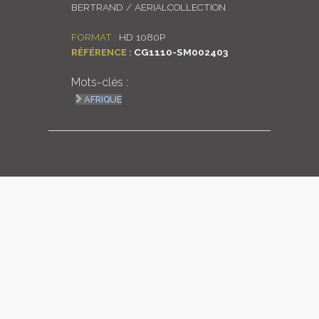
BERTRAND / AERIALCOLLECTION
LOGIN
FORMAT :
HD 1080P
RÉFÉRENCE :
CG1110-SM002403
ENGLISH
Mots-clés :
AFRIQUE