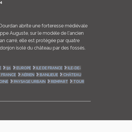
4
LOGIN
ENGLISH
e Dourdan abrite une forteresse médiévale
lippe Auguste, sur le modèle de l'ancien
an carré, elle est protégée par quatre
 donjon isolé du château par des fossés.
E
91
EUROPE
ILE DE FRANCE
ILE-DE-
E FRANCE
AÉRIEN
BANLIEUE
CHÂTEAU
OINE
PAYSAGE URBAIN
REMPART
TOUR