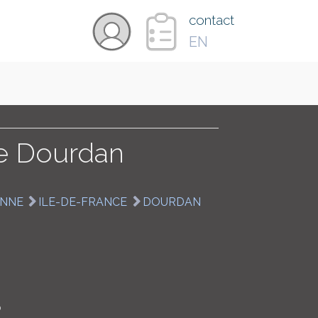
×
contact
EN
VIDÉOS
PAYS
e Dourdan
CARTE
NNE
ILE-DE-FRANCE
DOURDAN
COLLECTIONS
0