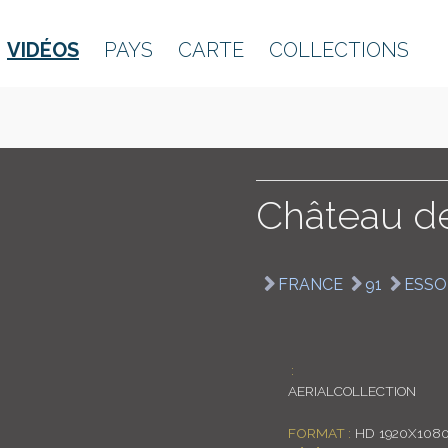
VIDÉOS
PAYS
CARTE
COLLECTIONS
Château d
FRANCE
91
ESSO
:
AERIALCOLLECTION
FORMAT :
HD 1920X108