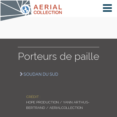
×
VIDÉOS
PAYS
Porteurs de paille
CARTE
SOUDAN DU SUD
COLLECTIONS
CRÉDIT :
HOPE PRODUCTION / YANN ARTHUS-
BERTRAND / AERIALCOLLECTION