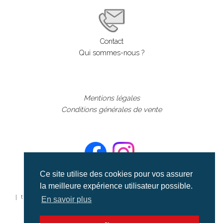
Contact
Qui sommes-nous ?
Mentions légales
Conditions générales de vente
Ce site utilise des cookies pour vos assurer
la meilleure expérience utilisateur possible.
©aerialcollection marque déposée 2024
| tous droits réservés | aerialcollection.fr banque d'images
En savoir plus
aériennes et documentaires video et cinéma |