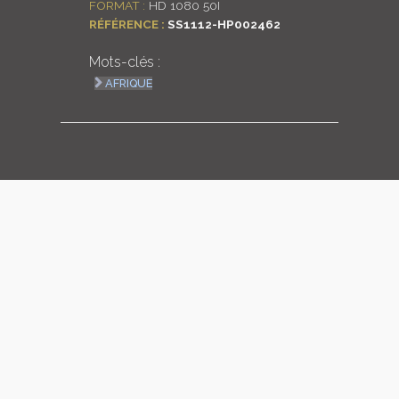
FORMAT :
HD 1080 50I
RÉFÉRENCE :
SS1112-HP002462
LOGIN
Mots-clés :
ENGLISH
AFRIQUE