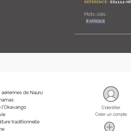
RÉFÉRENCE :
SS1112-H
Mots-clés :
AFRIQUE
 aériennes de Nauru
ahamas
e l'Okavango
S'identifier
vie
Créer un compte
lture traditionnelle
he