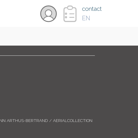
×
contact
EN
VIDÉOS
PAYS
CARTE
COLLECTIONS
ANN ARTHUS-BERTRAND / AERIALCOLLECTION