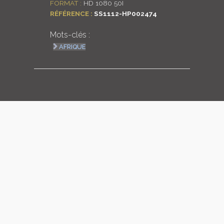
FORMAT :
HD 1080 50I
RÉFÉRENCE :
SS1112-HP002474
LOGIN
Mots-clés :
ENGLISH
AFRIQUE