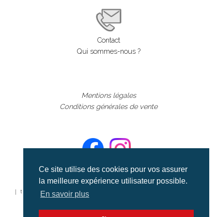
Contact
Qui sommes-nous ?
Mentions légales
Conditions générales de vente
Ce site utilise des cookies pour vos assurer
la meilleure expérience utilisateur possible.
©aerialcollection marque déposée 2024
| tous droits réservés | aerialcollection.fr banque d'images
En savoir plus
aériennes et documentaires video et cinéma |