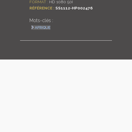
FORMAT :
HD 1080 50I
RÉFÉRENCE :
SS1112-HP002476
LOGIN
Mots-clés :
ENGLISH
AFRIQUE