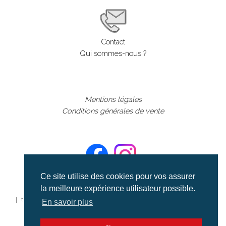
Contact
Qui sommes-nous ?
Mentions légales
Conditions générales de vente
Ce site utilise des cookies pour vos assurer
la meilleure expérience utilisateur possible.
©aerialcollection marque déposée 2024
| tous droits réservés | aerialcollection.fr banque d'images
En savoir plus
aériennes et documentaires video et cinéma |