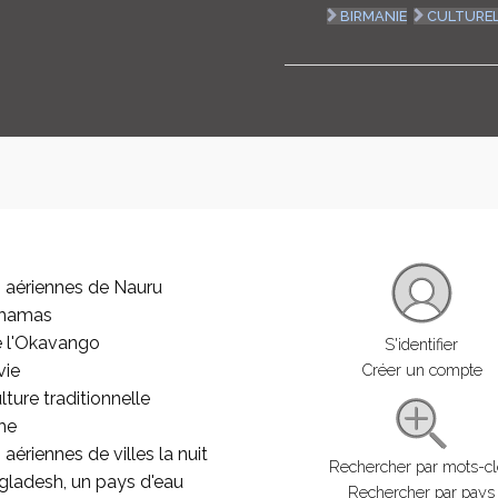
BIRMANIE
CULTURE
 aériennes de Nauru
ahamas
e l'Okavango
S'identifier
vie
Créer un compte
lture traditionnelle
he
aériennes de villes la nuit
Rechercher par mots-c
gladesh, un pays d'eau
Rechercher par pays