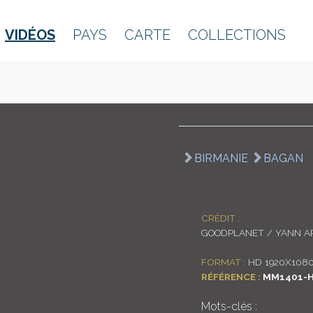
VIDÉOS
PAYS
CARTE
COLLECTIONS
BIRMANIE
BAGAN
CRÉDIT :
GOODPLANET / YANN A
FORMAT :
HD 1920X108
RÉFÉRENCE :
MM1401-H
Mots-clés :