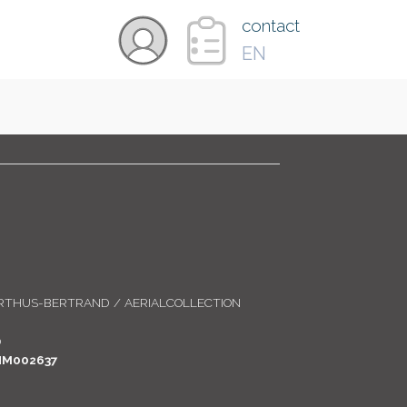
×
contact
EN
VIDÉOS
PAYS
CARTE
RTHUS-BERTRAND / AERIALCOLLECTION
COLLECTIONS
0
M002637