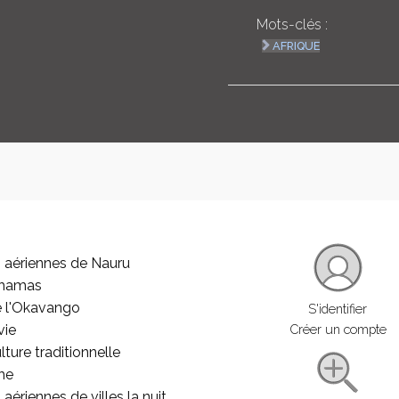
Mots-clés :
AFRIQUE
 aériennes de Nauru
ahamas
e l'Okavango
S'identifier
vie
Créer un compte
lture traditionnelle
he
aériennes de villes la nuit