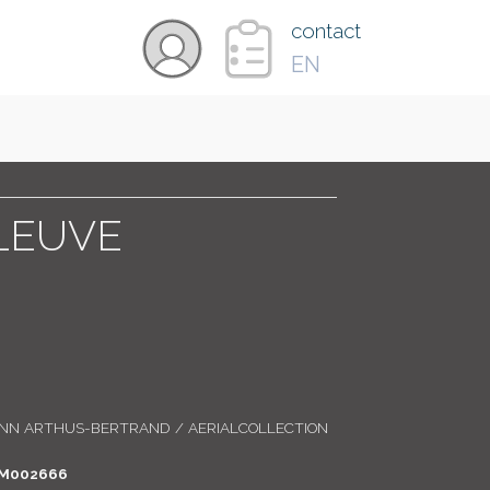
×
contact
EN
VIDÉOS
PAYS
LEUVE
CARTE
COLLECTIONS
ANN ARTHUS-BERTRAND / AERIALCOLLECTION
M002666