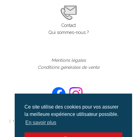
Contact
Qui sommes-nous ?
Mentions légales
Conditions générales de vente
Ce site utilise des cookies pour vos assurer
la meilleure expérience utilisateur possible.
©aerialcollection marque déposée 2024
| tous droits réservés | aerialcollection.fr banque d'images
En savoir plus
aériennes et documentaires video et cinéma |