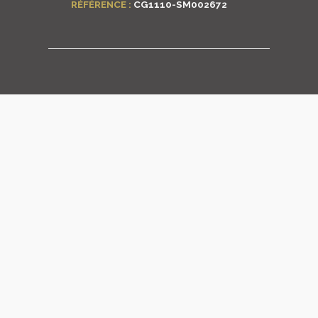
RÉFÉRENCE :
CG1110-SM002672
LOGIN
ENGLISH