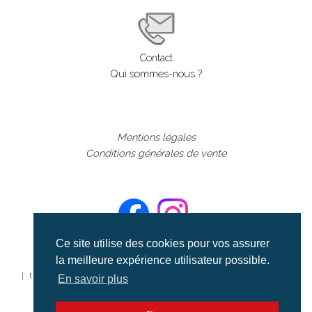
Contact
Qui sommes-nous ?
Mentions légales
Conditions générales de vente
Ce site utilise des cookies pour vos assurer
la meilleure expérience utilisateur possible.
©aerialcollection marque déposée 2024
| tous droits réservés | aerialcollection.fr banque d'images
En savoir plus
aériennes et documentaires video et cinéma |