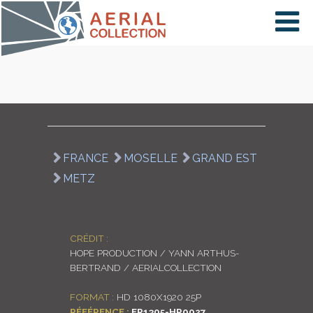
×
VIDÉOS
PAYS
FRANCE
MOSELLE
GRAND EST
METZ
CARTE
COLLECTIONS
CRÉDIT :
HOPE PRODUCTION / YANN ARTHUS-
BERTRAND / AERIALCOLLECTION
FORMAT :
HD 1080X1920 25P
RÉFÉRENCE :
FR1305-HP0027