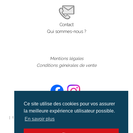
Contact
Qui sommes-nous ?
Mentions légales
Conditions générales de vente
Ce site utilise des cookies pour vos assurer
la meilleure expérience utilisateur possible.
©aerialcollection marque déposée 2024
| tous droits réservés | aerialcollection.fr banque d'images
En savoir plus
aériennes et documentaires video et cinéma |