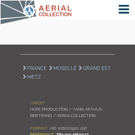
×
VIDÉOS
PAYS
FRANCE
MOSELLE
GRAND EST
METZ
CARTE
COLLECTIONS
CRÉDIT :
HOPE PRODUCTION / YANN ARTHUS-
BERTRAND / AERIALCOLLECTION
FORMAT :
HD 1080X1920 25P
RÉFÉRENCE :
FR1305-HP0027