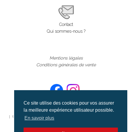
Contact
Qui sommes-nous ?
Mentions légales
Conditions générales de vente
Ce site utilise des cookies pour vos assurer
la meilleure expérience utilisateur possible.
©aerialcollection marque déposée 2024
| tous droits réservés | aerialcollection.fr banque d'images
En savoir plus
aériennes et documentaires video et cinéma |