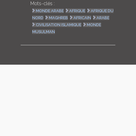
Mots-clés :
LOGIN
MONDE ARABE
AFRIQUE
AFRIQUE DU
NORD
MAGHREB
AFRICAIN
ARABE
ENGLISH
CIVILISATION ISLAMIQUE
MONDE
MUSULMAN