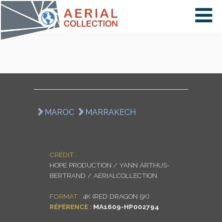
×
VIDÉOS
PAYS
MAROC
MARRAKECH
CARTE
CRÉDIT :
HOPE PRODUCTION / YANN ARTHUS-
COLLECTIONS
BERTRAND / AERIALCOLLECTION
FORMAT :
4K (RED DRAGON 5K)
RÉFÉRENCE :
MA1609-HP002794