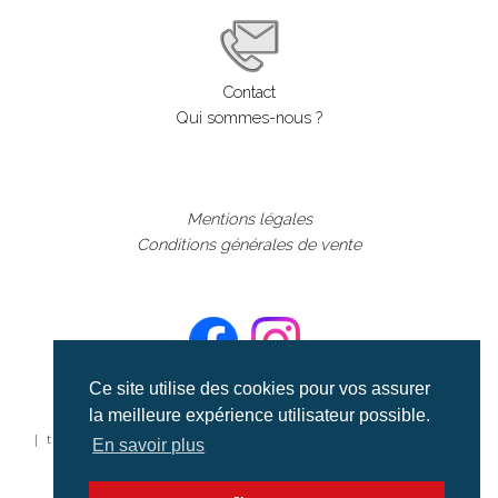
Contact
Qui sommes-nous ?
Mentions légales
Conditions générales de vente
Ce site utilise des cookies pour vos assurer
la meilleure expérience utilisateur possible.
©aerialcollection marque déposée 2024
| tous droits réservés | aerialcollection.fr banque d'images
En savoir plus
aériennes et documentaires video et cinéma |