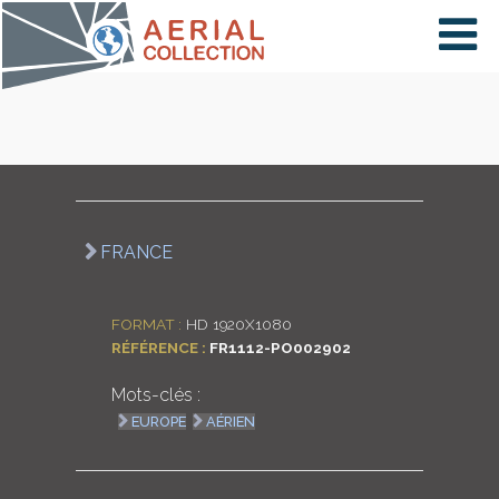
×
VIDÉOS
PAYS
FRANCE
CARTE
FORMAT :
HD 1920X1080
RÉFÉRENCE :
FR1112-PO002902
COLLECTIONS
Mots-clés :
EUROPE
AÉRIEN