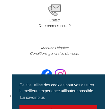
Contact
Qui sommes-nous ?
Mentions légales
Conditions générales de vente
Ce site utilise des cookies pour vos assurer
la meilleure expérience utilisateur possible.
©aerialcollection marque déposée 2024
| tous droits réservés | aerialcollection.fr banque d'images
En savoir plus
aériennes et documentaires video et cinéma |