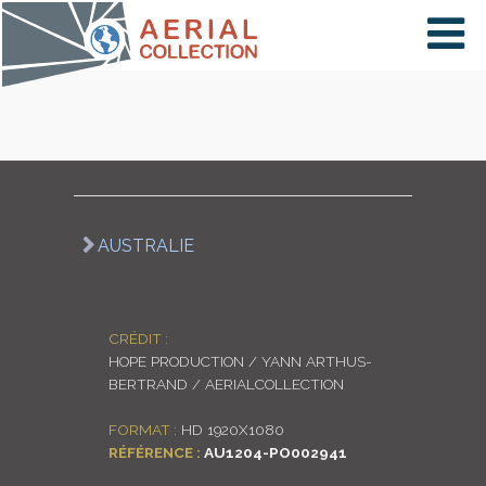
×
VIDÉOS
PAYS
AUSTRALIE
CARTE
CRÉDIT :
HOPE PRODUCTION / YANN ARTHUS-
COLLECTIONS
BERTRAND / AERIALCOLLECTION
FORMAT :
HD 1920X1080
RÉFÉRENCE :
AU1204-PO002941