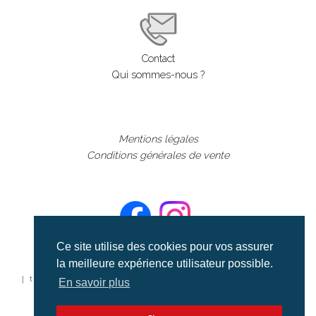
Contact
Qui sommes-nous ?
Mentions légales
Conditions générales de vente
Ce site utilise des cookies pour vos assurer
la meilleure expérience utilisateur possible.
©aerialcollection marque déposée 2024
| tous droits réservés | aerialcollection.fr banque d'images
En savoir plus
aériennes et documentaires video et cinéma |