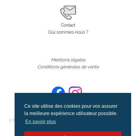
Contact
Qui sommes-nous ?
Mentions légales
Conditions générales de vente
Ce site utilise des cookies pour vos assurer
la meilleure expérience utilisateur possible.
©aerialcollection marque déposée 2024
| tous droits réservés | aerialcollection.fr banque d'images
En savoir plus
aériennes et documentaires video et cinéma |