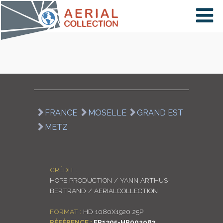
×
VIDÉOS
PAYS
FRANCE
MOSELLE
GRAND EST
METZ
CARTE
COLLECTIONS
CRÉDIT :
HOPE PRODUCTION / YANN ARTHUS-
BERTRAND / AERIALCOLLECTION
FORMAT :
HD 1080X1920 25P
RÉFÉRENCE :
FR1305-HP002983