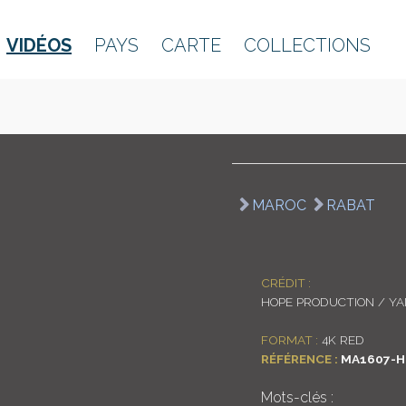
VIDÉOS
PAYS
CARTE
COLLECTIONS
MAROC
RABAT
CRÉDIT :
HOPE PRODUCTION / Y
FORMAT :
4K RED
RÉFÉRENCE :
MA1607-H
Mots-clés :