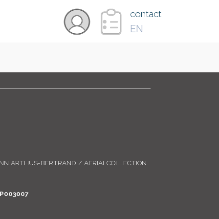
×
contact
EN
VIDÉOS
PAYS
CARTE
ANN ARTHUS-BERTRAND / AERIALCOLLECTION
COLLECTIONS
P003007