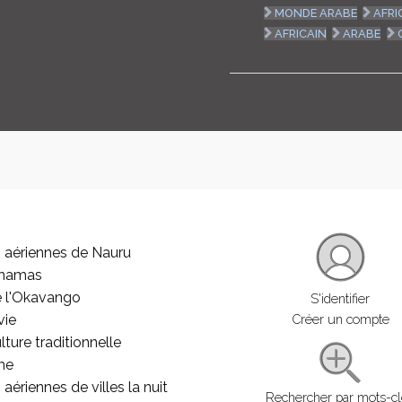
MONDE ARABE
AFRI
AFRICAIN
ARABE
 aériennes de Nauru
ahamas
e l'Okavango
S'identifier
vie
Créer un compte
lture traditionnelle
he
aériennes de villes la nuit
Rechercher par mots-c